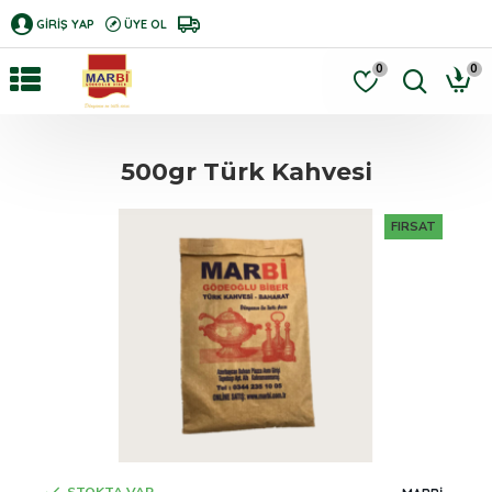
GIRIŞ YAP
ÜYE OL
0
0
500gr Türk Kahvesi
FIRSAT