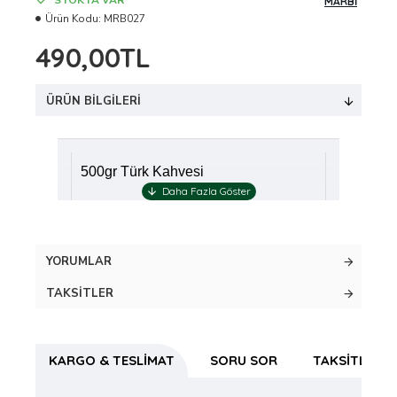
STOKTA VAR
MARBİ
Ürün Kodu:
MRB027
490,00TL
ÜRÜN BILGILERI
500gr Türk Kahvesi
YORUMLAR
TAKSITLER
KARGO & TESLIMAT
SORU SOR
TAKSITLER