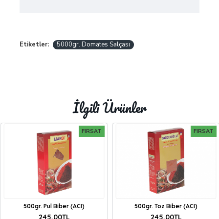
Etiketler:
5000gr. Domates Salçası
İlgili Ürünler
FIRSAT
FIRSAT
500gr. Pul Biber (ACI)
500gr. Toz Biber (ACI)
245,00TL
245,00TL