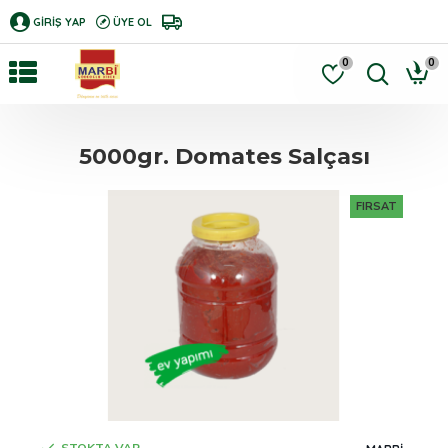
GIRIŞ YAP
ÜYE OL
0
0
5000gr. Domates Salçası
FIRSAT