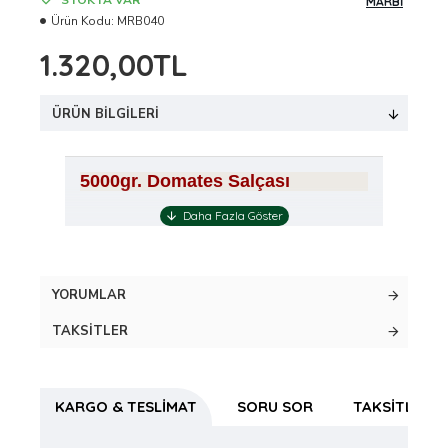
STOKTA VAR
MARBİ
Ürün Kodu:
MRB040
1.320,00TL
ÜRÜN BILGILERI
5000gr. Domates Salçası
YORUMLAR
TAKSITLER
KARGO & TESLIMAT
SORU SOR
TAKSITLER