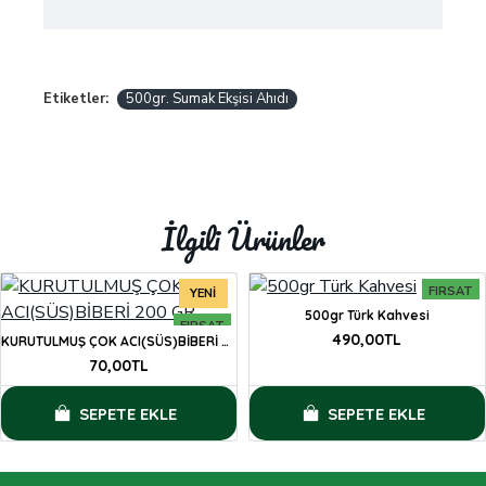
Etiketler:
500gr. Sumak Ekşisi Ahıdı
İlgili Ürünler
FIRSAT
YENI
500gr Türk Kahvesi
FIRSAT
490,00TL
KURUTULMUŞ ÇOK ACI(SÜS)BİBERİ 200 GR
70,00TL
SEPETE EKLE
SEPETE EKLE