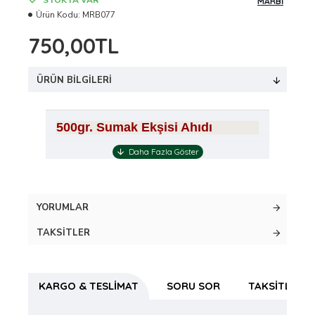
STOKTA VAR
MARBİ
Ürün Kodu:
MRB077
750,00TL
ÜRÜN BILGILERI
500gr. Sumak Ekşisi Ahıdı
YORUMLAR
TAKSITLER
KARGO & TESLIMAT
SORU SOR
TAKSITLER