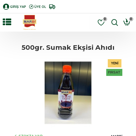
GIRIŞ YAP
ÜYE OL
0
0
500gr. Sumak Ekşisi Ahıdı
YENI
FIRSAT