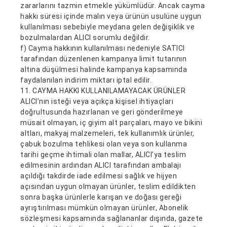
zararlarını tazmin etmekle yükümlüdür. Ancak cayma
hakkı süresi içinde malın veya ürünün usulüne uygun
kullanılması sebebiyle meydana gelen değişiklik ve
bozulmalardan ALICI sorumlu değildir.
f) Cayma hakkının kullanılması nedeniyle SATICI
tarafından düzenlenen kampanya limit tutarının
altına düşülmesi halinde kampanya kapsamında
faydalanılan indirim miktarı iptal edilir.
11. CAYMA HAKKI KULLANILAMAYACAK ÜRÜNLER
ALICI’nın isteği veya açıkça kişisel ihtiyaçları
doğrultusunda hazırlanan ve geri gönderilmeye
müsait olmayan, iç giyim alt parçaları, mayo ve bikini
altları, makyaj malzemeleri, tek kullanımlık ürünler,
çabuk bozulma tehlikesi olan veya son kullanma
tarihi geçme ihtimali olan mallar, ALICI’ya teslim
edilmesinin ardından ALICI tarafından ambalajı
açıldığı takdirde iade edilmesi sağlık ve hijyen
açısından uygun olmayan ürünler, teslim edildikten
sonra başka ürünlerle karışan ve doğası gereği
ayrıştırılması mümkün olmayan ürünler, Abonelik
sözleşmesi kapsamında sağlananlar dışında, gazete