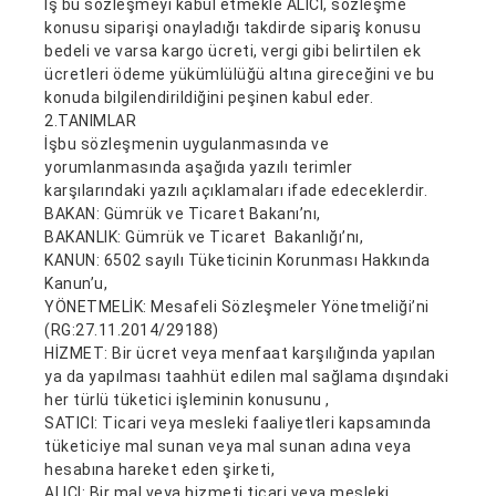
İş bu sözleşmeyi kabul etmekle ALICI, sözleşme
konusu siparişi onayladığı takdirde sipariş konusu
bedeli ve varsa kargo ücreti, vergi gibi belirtilen ek
ücretleri ödeme yükümlülüğü altına gireceğini ve bu
konuda bilgilendirildiğini peşinen kabul eder.
2.TANIMLAR
İşbu sözleşmenin uygulanmasında ve
yorumlanmasında aşağıda yazılı terimler
karşılarındaki yazılı açıklamaları ifade edeceklerdir.
BAKAN
: Gümrük ve Ticaret Bakanı’nı,
BAKANLIK
: Gümrük ve Ticaret Bakanlığı’nı,
KANUN
: 6502 sayılı Tüketicinin Korunması Hakkında
Kanun’u,
YÖNETMELİK
: Mesafeli Sözleşmeler Yönetmeliği’ni
(RG:27.11.2014/29188)
HİZMET
: Bir ücret veya menfaat karşılığında yapılan
ya da yapılması taahhüt edilen mal sağlama dışındaki
her türlü tüketici işleminin konusunu ,
SATICI
: Ticari veya mesleki faaliyetleri kapsamında
tüketiciye mal sunan veya mal sunan adına veya
hesabına hareket eden şirketi,
ALICI
: Bir mal veya hizmeti ticari veya mesleki