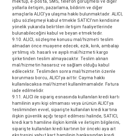
mektup, e-posta, SMS, telefon görüşmesi ve diğer
yollarla iletişim, pazarlama, bildirim ve diğer
amaçlarla ALICI’ya ulaşma hakkı bulunmaktadır. ALICI,
işbu sözleşmeyi kabul etmekle SATICI’nın kendisine
yönelik yukarıda belirtilen iletişim faaliyetlerinde
bulunabileceğini kabul ve beyan etmektedir.
9.10. ALICI, sözleşme konusu mal/hizmeti teslim
almadan önce muayene edecek; ezik, kırık, ambalajı
yırtılmış vb. hasarlı ve ayıplı mal/hizmeti kargo
şirketinden teslim almayacaktır. Teslim alınan
mal/hizmetin hasarsız ve sağlam olduğu kabul
edilecektir. Teslimden sonra mal/hizmetin özenle
korunması borcu, ALICI’ya aittir. Cayma hakkı
kullanılacaksa mal/hizmet kullanılmamalıdır. Fatura
iade edilmelidir.
9.11. ALICI ile sipariş esnasında kullanılan kredi kartı
hamilinin aynı kişi olmaması veya ürünün ALICI’ya
tesliminden evvel, siparişte kullanılan kredi kartına
ilişkin güvenlik açığı tespit edilmesi halinde, SATICI,
kredi kartı hamiline ilişkin kimlik ve iletişim bilgilerini,
siparişte kullanılan kredi kartının bir önceki aya ait
ekstresini yahut kart hamilinin bankasından kredi