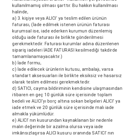
kullanılmamış olması şarttır. Bu hakkın kullanılması
halinde,
a) 3. kişiye veya ALICI’ ya teslim edilen ürünün
faturası, (İade edilmek istenen ürünün faturası
kurumsal ise, iade ederken kurumun düzenlemiş
olduğu iade faturası ile birlikte gönderilmesi
gerekmektedir. Faturası kurumlar adına düzenlenen
sipariş iadeleri İADE FATURASI kesilmediği takdirde
tamamlanamayacaktır.)
b) İade formu,
c) İade edilecek ürünlerin kutusu, ambalajı, varsa
standart aksesuarları ile birlikte eksiksiz ve hasarsız
olarak teslim edilmesi gerekmektedir.
d) SATICI, cayma bildiriminin kendisine ulaşmasından
itibaren en geç 10 günlük süre içerisinde toplam
bedeli ve ALICI’yı borç altına sokan belgeleri ALICI’ ya
iade etmek ve 20 günlük süre içerisinde malı iade
almakla yükümlüdür.
e) ALICI’ nın kusurundan kaynaklanan bir nedenle
malın değerinde bir azalma olursa veya iade
imkânsızlaşırsa ALICI kusuru oranında SATICI’ nın