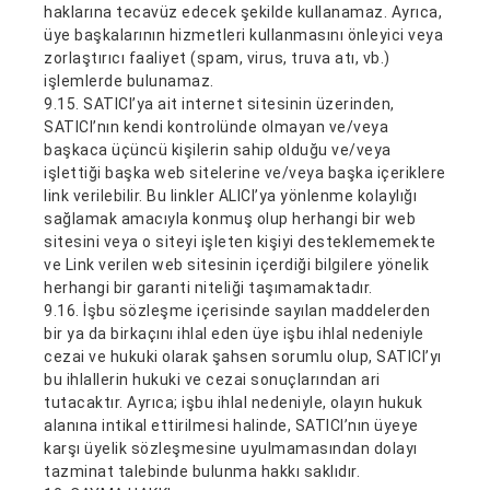
haklarına tecavüz edecek şekilde kullanamaz. Ayrıca,
üye başkalarının hizmetleri kullanmasını önleyici veya
zorlaştırıcı faaliyet (spam, virus, truva atı, vb.)
işlemlerde bulunamaz.
9.15. SATICI’ya ait internet sitesinin üzerinden,
SATICI’nın kendi kontrolünde olmayan ve/veya
başkaca üçüncü kişilerin sahip olduğu ve/veya
işlettiği başka web sitelerine ve/veya başka içeriklere
link verilebilir. Bu linkler ALICI’ya yönlenme kolaylığı
sağlamak amacıyla konmuş olup herhangi bir web
sitesini veya o siteyi işleten kişiyi desteklememekte
ve Link verilen web sitesinin içerdiği bilgilere yönelik
herhangi bir garanti niteliği taşımamaktadır.
9.16. İşbu sözleşme içerisinde sayılan maddelerden
bir ya da birkaçını ihlal eden üye işbu ihlal nedeniyle
cezai ve hukuki olarak şahsen sorumlu olup, SATICI’yı
bu ihlallerin hukuki ve cezai sonuçlarından ari
tutacaktır. Ayrıca; işbu ihlal nedeniyle, olayın hukuk
alanına intikal ettirilmesi halinde, SATICI’nın üyeye
karşı üyelik sözleşmesine uyulmamasından dolayı
tazminat talebinde bulunma hakkı saklıdır.