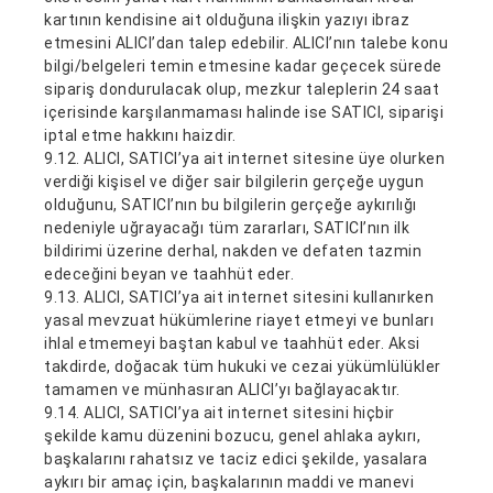
kartının kendisine ait olduğuna ilişkin yazıyı ibraz
etmesini ALICI’dan talep edebilir. ALICI’nın talebe konu
bilgi/belgeleri temin etmesine kadar geçecek sürede
sipariş dondurulacak olup, mezkur taleplerin 24 saat
içerisinde karşılanmaması halinde ise SATICI, siparişi
iptal etme hakkını haizdir.
9.12. ALICI, SATICI’ya ait internet sitesine üye olurken
verdiği kişisel ve diğer sair bilgilerin gerçeğe uygun
olduğunu, SATICI’nın bu bilgilerin gerçeğe aykırılığı
nedeniyle uğrayacağı tüm zararları, SATICI’nın ilk
bildirimi üzerine derhal, nakden ve defaten tazmin
edeceğini beyan ve taahhüt eder.
9.13. ALICI, SATICI’ya ait internet sitesini kullanırken
yasal mevzuat hükümlerine riayet etmeyi ve bunları
ihlal etmemeyi baştan kabul ve taahhüt eder. Aksi
takdirde, doğacak tüm hukuki ve cezai yükümlülükler
tamamen ve münhasıran ALICI’yı bağlayacaktır.
9.14. ALICI, SATICI’ya ait internet sitesini hiçbir
şekilde kamu düzenini bozucu, genel ahlaka aykırı,
başkalarını rahatsız ve taciz edici şekilde, yasalara
aykırı bir amaç için, başkalarının maddi ve manevi