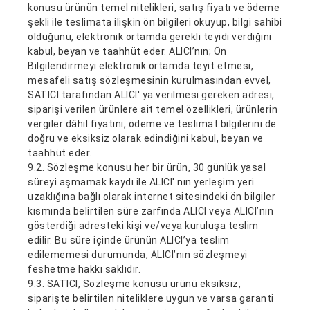
konusu ürünün temel nitelikleri, satış fiyatı ve ödeme
şekli ile teslimata ilişkin ön bilgileri okuyup, bilgi sahibi
olduğunu, elektronik ortamda gerekli teyidi verdiğini
kabul, beyan ve taahhüt eder. ALICI’nın; Ön
Bilgilendirmeyi elektronik ortamda teyit etmesi,
mesafeli satış sözleşmesinin kurulmasından evvel,
SATICI tarafından ALICI' ya verilmesi gereken adresi,
siparişi verilen ürünlere ait temel özellikleri, ürünlerin
vergiler dâhil fiyatını, ödeme ve teslimat bilgilerini de
doğru ve eksiksiz olarak edindiğini kabul, beyan ve
taahhüt eder.
9.2. Sözleşme konusu her bir ürün, 30 günlük yasal
süreyi aşmamak kaydı ile ALICI' nın yerleşim yeri
uzaklığına bağlı olarak internet sitesindeki ön bilgiler
kısmında belirtilen süre zarfında ALICI veya ALICI’nın
gösterdiği adresteki kişi ve/veya kuruluşa teslim
edilir. Bu süre içinde ürünün ALICI’ya teslim
edilememesi durumunda, ALICI’nın sözleşmeyi
feshetme hakkı saklıdır.
9.3. SATICI, Sözleşme konusu ürünü eksiksiz,
siparişte belirtilen niteliklere uygun ve varsa garanti