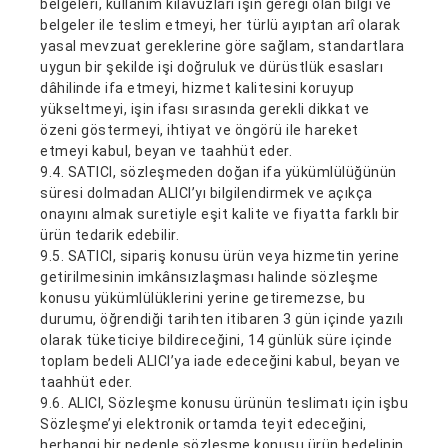
belgeleri, kullanım kılavuzları işin gereği olan bilgi ve
belgeler ile teslim etmeyi, her türlü ayıptan arî olarak
yasal mevzuat gereklerine göre sağlam, standartlara
uygun bir şekilde işi doğruluk ve dürüstlük esasları
dâhilinde ifa etmeyi, hizmet kalitesini koruyup
yükseltmeyi, işin ifası sırasında gerekli dikkat ve
özeni göstermeyi, ihtiyat ve öngörü ile hareket
etmeyi kabul, beyan ve taahhüt eder.
9.4. SATICI, sözleşmeden doğan ifa yükümlülüğünün
süresi dolmadan ALICI’yı bilgilendirmek ve açıkça
onayını almak suretiyle eşit kalite ve fiyatta farklı bir
ürün tedarik edebilir.
9.5. SATICI, sipariş konusu ürün veya hizmetin yerine
getirilmesinin imkânsızlaşması halinde sözleşme
konusu yükümlülüklerini yerine getiremezse, bu
durumu, öğrendiği tarihten itibaren 3 gün içinde yazılı
olarak tüketiciye bildireceğini, 14 günlük süre içinde
toplam bedeli ALICI’ya iade edeceğini kabul, beyan ve
taahhüt eder.
9.6. ALICI, Sözleşme konusu ürünün teslimatı için işbu
Sözleşme’yi elektronik ortamda teyit edeceğini,
herhangi bir nedenle sözleşme konusu ürün bedelinin