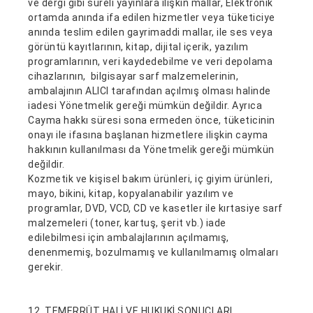
ve dergi gibi süreli yayınlara ilişkin mallar, Elektronik
ortamda anında ifa edilen hizmetler veya tüketiciye
anında teslim edilen gayrimaddi mallar, ile ses veya
görüntü kayıtlarının, kitap, dijital içerik, yazılım
programlarının, veri kaydedebilme ve veri depolama
cihazlarının, bilgisayar sarf malzemelerinin,
ambalajının ALICI tarafından açılmış olması halinde
iadesi Yönetmelik gereği mümkün değildir. Ayrıca
Cayma hakkı süresi sona ermeden önce, tüketicinin
onayı ile ifasına başlanan hizmetlere ilişkin cayma
hakkının kullanılması da Yönetmelik gereği mümkün
değildir.
Kozmetik ve kişisel bakım ürünleri, iç giyim ürünleri,
mayo, bikini, kitap, kopyalanabilir yazılım ve
programlar, DVD, VCD, CD ve kasetler ile kırtasiye sarf
malzemeleri (toner, kartuş, şerit vb.) iade
edilebilmesi için ambalajlarının açılmamış,
denenmemiş, bozulmamış ve kullanılmamış olmaları
gerekir.
12. TEMERRÜT HALİ VE HUKUKİ SONUÇLARI