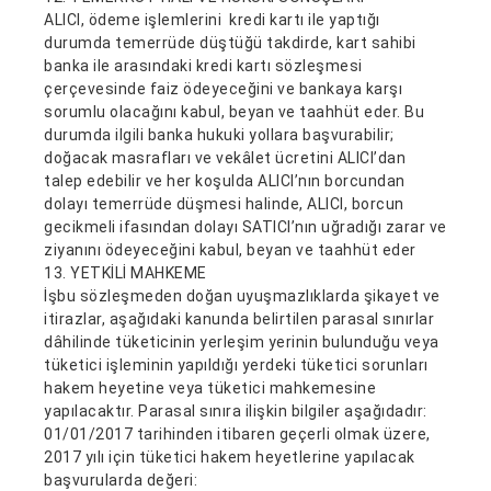
ALICI, ödeme işlemlerini kredi kartı ile yaptığı
durumda temerrüde düştüğü takdirde, kart sahibi
banka ile arasındaki kredi kartı sözleşmesi
çerçevesinde faiz ödeyeceğini ve bankaya karşı
sorumlu olacağını kabul, beyan ve taahhüt eder. Bu
durumda ilgili banka hukuki yollara başvurabilir;
doğacak masrafları ve vekâlet ücretini ALICI’dan
talep edebilir ve her koşulda ALICI’nın borcundan
dolayı temerrüde düşmesi halinde, ALICI, borcun
gecikmeli ifasından dolayı SATICI’nın uğradığı zarar ve
ziyanını ödeyeceğini kabul, beyan ve taahhüt eder
13. YETKİLİ MAHKEME
İşbu sözleşmeden doğan uyuşmazlıklarda şikayet ve
itirazlar, aşağıdaki kanunda belirtilen parasal sınırlar
dâhilinde tüketicinin yerleşim yerinin bulunduğu veya
tüketici işleminin yapıldığı yerdeki tüketici sorunları
hakem heyetine veya tüketici mahkemesine
yapılacaktır. Parasal sınıra ilişkin bilgiler aşağıdadır:
01/01/2017 tarihinden itibaren geçerli olmak üzere,
2017 yılı için tüketici hakem heyetlerine yapılacak
başvurularda değeri: