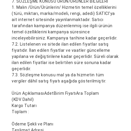
7. SÖZLEŞME KONUSU ÜRÜN/ÜRÜNLER BİLGİLERİ
1. Malın /Ürün/Ürünlerin/ Hizmetin temel özelliklerini
(türü, miktarı, marka/modeli, rengi, adedi) SATICI’ya
ait internet sitesinde yayınlanmaktadır. Satıcı
tarafından kampanya düzenlenmiş ise ilgili ürünün
temel özelliklerini kampanya süresince
inceleyebilirsiniz. Kampanya tarihine kadar geçerlidir.
7.2. Listelenen ve sitede ilan edilen fiyatlar satış
fiyatıdır. İlan edilen fiyatlar ve vaatler güncelleme
yapılana ve değiştirilene kadar geçerlidir. Süreli olarak
ilan edilen fiyatlar ise belirtilen süre sonuna kadar
geçerlidir.
7.3. Sözleşme konusu mal ya da hizmetin tüm
vergiler dâhil satış fiyatı aşağıda gösterilmiştir.
Ürün Açıklaması
Adet
Birim Fiyatı
Ara Toplam
(KDV Dahil)
Kargo Tutarı
Toplam :
Ödeme Şekli ve Planı
Teslimat Adresi