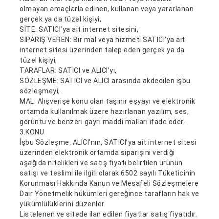
olmayan amaçlarla edinen, kullanan veya yararlanan
gerçek ya da tüzel kişiyi,
SİTE
: SATICI’ya ait internet sitesini,
SİPARİŞ VEREN: Bir mal veya hizmeti SATICI’ya ait
internet sitesi üzerinden talep eden gerçek ya da
tüzel kişiyi,
TARAFLAR
: SATICI ve ALICI’yı,
SÖZLEŞME
: SATICI ve ALICI arasında akdedilen işbu
sözleşmeyi,
MAL
: Alışverişe konu olan taşınır eşyayı ve elektronik
ortamda kullanılmak üzere hazırlanan yazılım, ses,
görüntü ve benzeri gayri maddi malları ifade eder.
3.KONU
İşbu Sözleşme, ALICI’nın, SATICI’ya ait internet sitesi
üzerinden elektronik ortamda siparişini verdiği
aşağıda nitelikleri ve satış fiyatı belirtilen ürünün
satışı ve teslimi ile ilgili olarak 6502 sayılı Tüketicinin
Korunması Hakkında Kanun ve Mesafeli Sözleşmelere
Dair Yönetmelik hükümleri gereğince tarafların hak ve
yükümlülüklerini düzenler.
Listelenen ve sitede ilan edilen fiyatlar satış fiyatıdır.