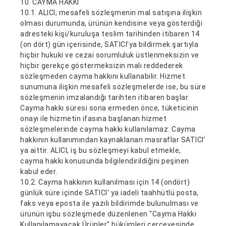
10. CAYMA HAKKI
10.1. ALICI; mesafeli sözleşmenin mal satışına ilişkin
olması durumunda, ürünün kendisine veya gösterdiği
adresteki kişi/kuruluşa teslim tarihinden itibaren 14
(on dört) gün içerisinde, SATICI’ya bildirmek şartıyla
hiçbir hukuki ve cezai sorumluluk üstlenmeksizin ve
hiçbir gerekçe göstermeksizin malı reddederek
sözleşmeden cayma hakkını kullanabilir. Hizmet
sunumuna ilişkin mesafeli sözleşmelerde ise, bu süre
sözleşmenin imzalandığı tarihten itibaren başlar.
Cayma hakkı süresi sona ermeden önce, tüketicinin
onayı ile hizmetin ifasına başlanan hizmet
sözleşmelerinde cayma hakkı kullanılamaz. Cayma
hakkının kullanımından kaynaklanan masraflar SATICI’
ya aittir. ALICI, iş bu sözleşmeyi kabul etmekle,
cayma hakkı konusunda bilgilendirildiğini peşinen
kabul eder.
10.2. Cayma hakkının kullanılması için 14 (ondört)
günlük süre içinde SATICI' ya iadeli taahhütlü posta,
faks veya eposta ile yazılı bildirimde bulunulması ve
ürünün işbu sözleşmede düzenlenen "Cayma Hakkı
Kullanılamayacak Ürünler" hükümleri çerçevesinde