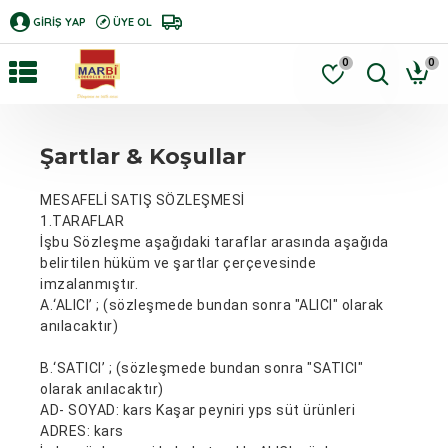
GIRIŞ YAP
ÜYE OL
0
0
Şartlar & Koşullar
MESAFELİ SATIŞ SÖZLEŞMESİ
1.TARAFLAR
İşbu Sözleşme aşağıdaki taraflar arasında aşağıda
belirtilen hüküm ve şartlar çerçevesinde
imzalanmıştır.
A.
‘ALICI’ ; (sözleşmede bundan sonra "ALICI" olarak
anılacaktır)
B.
‘SATICI’ ; (sözleşmede bundan sonra "SATICI"
olarak anılacaktır)
AD- SOYAD: kars Kaşar peyniri yps süt ürünleri
ADRES: kars